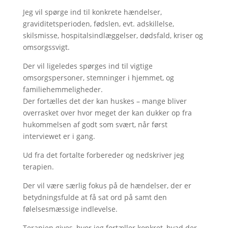
Jeg vil spørge ind til konkrete hændelser,
graviditetsperioden, fødslen, evt. adskillelse,
skilsmisse, hospitalsindlæggelser, dødsfald, kriser og
omsorgssvigt.
Der vil ligeledes spørges ind til vigtige
omsorgspersoner, stemninger i hjemmet, og
familiehemmeligheder.
Der fortælles det der kan huskes – mange bliver
overrasket over hvor meget der kan dukker op fra
hukommelsen af godt som svært, når først
interviewet er i gang.
Ud fra det fortalte forbereder og nedskriver jeg
terapien.
Der vil være særlig fokus på de hændelser, der er
betydningsfulde at få sat ord på samt den
følelsesmæssige indlevelse.
Terapien gives, hvor jeg fortæller konkret, hvad der