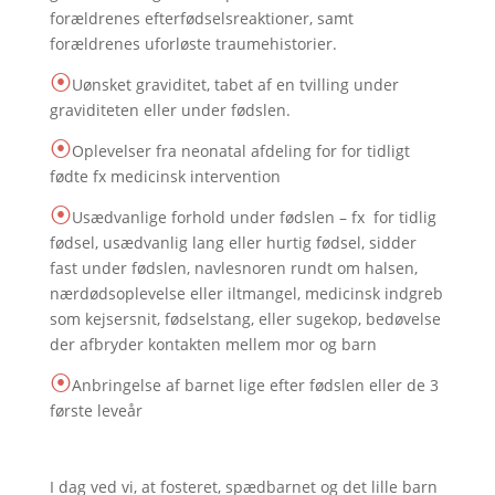
forældrenes efterfødselsreaktioner, samt
forældrenes uforløste traumehistorier.
⦿
Uønsket graviditet, tabet af en tvilling under
graviditeten eller under fødslen.
⦿
Oplevelser fra neonatal afdeling for for tidligt
fødte fx medicinsk intervention
⦿
Usædvanlige forhold under fødslen – fx for tidlig
fødsel, usædvanlig lang eller hurtig fødsel, sidder
fast under fødslen, navlesnoren rundt om halsen,
nærdødsoplevelse eller iltmangel, medicinsk indgreb
som kejsersnit, fødselstang, eller sugekop, bedøvelse
der afbryder kontakten mellem mor og barn
⦿
Anbringelse af barnet lige efter fødslen eller de 3
første leveår
I dag ved vi, at fosteret, spædbarnet og det lille barn