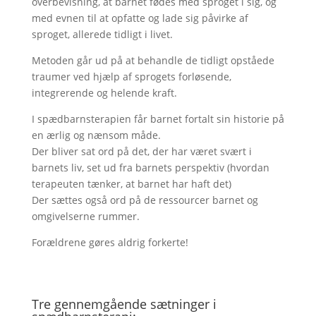
overbevisning, at barnet fødes med sproget i sig, og
med evnen til at opfatte og lade sig påvirke af
sproget, allerede tidligt i livet.
Metoden går ud på at behandle de tidligt opståede
traumer ved hjælp af sprogets forløsende,
integrerende og helende kraft.
I spædbarnsterapien får barnet fortalt sin historie på
en ærlig og nænsom måde.
Der bliver sat ord på det, der har været svært i
barnets liv, set ud fra barnets perspektiv (hvordan
terapeuten tænker, at barnet har haft det)
Der sættes også ord på de ressourcer barnet og
omgivelserne rummer.
Forældrene gøres aldrig forkerte!
Tre gennemgående sætninger i