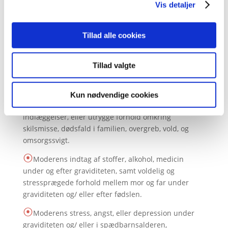
Vis detaljer
Børns traumer kan være opstået i
forbindelse med:
Tillad alle cookies
⦿
Adskillelse fra mor efter fødslen eller en længere
periode i barnets tidlige leveår.
Tillad valgte
⦿
Tab af følelsesmæssig kontakt, chok,
smerteoplevelser mv. Forhold der kan være opstået i
Kun nødvendige cookies
forbindelse med sygdom, operationer og
indlæggelser, eller utrygge forhold omkring
skilsmisse, dødsfald i familien, overgreb, vold, og
omsorgssvigt.
⦿
Moderens indtag af stoffer, alkohol, medicin
under og efter graviditeten, samt voldelig og
stressprægede forhold mellem mor og far under
graviditeten og/ eller efter fødslen.
⦿
Moderens stress, angst, eller depression under
graviditeten og/ eller i spædbarnsalderen,