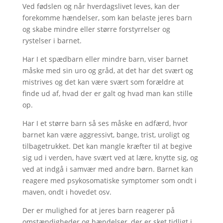
Ved fødslen og når hverdagslivet leves, kan der
forekomme hændelser, som kan belaste jeres barn
og skabe mindre eller større forstyrrelser og
rystelser i barnet.
Har I et spædbarn eller mindre barn, viser barnet
måske med sin uro og gråd, at det har det svært og
mistrives og det kan være svært som forældre at
finde ud af, hvad der er galt og hvad man kan stille
op.
Har I et større barn så ses måske en adfærd, hvor
barnet kan være aggressivt, bange, trist, uroligt og
tilbagetrukket. Det kan mangle kræfter til at begive
sig ud i verden, have svært ved at lære, knytte sig, og
ved at indgå i samvær med andre børn. Barnet kan
reagere med psykosomatiske symptomer som ondt i
maven, ondt i hovedet osv.
Der er mulighed for at jeres barn reagerer på
omstændigheder og hændelser, der er sket tidligt i